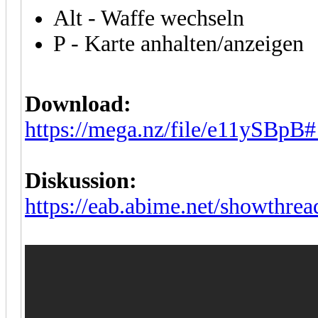
Alt - Waffe wechseln
P - Karte anhalten/anzeigen
Download:
https://mega.nz/file/e11y
Diskussion:
https://eab.abime.net/showthre