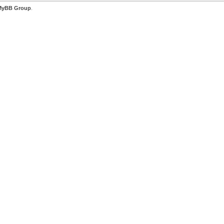
MyBB Group
.