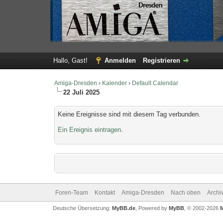
Hallo, Gast!
Anmelden
Registrieren
Amiga-Dresden
›
Kalender
›
Default Calendar
22 Juli 2025
Keine Ereignisse sind mit diesem Tag verbunden.
Ein Ereignis eintragen
.
Foren-Team
Kontakt
Amiga-Dresden
Nach oben
Archi
Deutsche Übersetzung:
MyBB.de
, Powered by
MyBB
, © 2002-2026