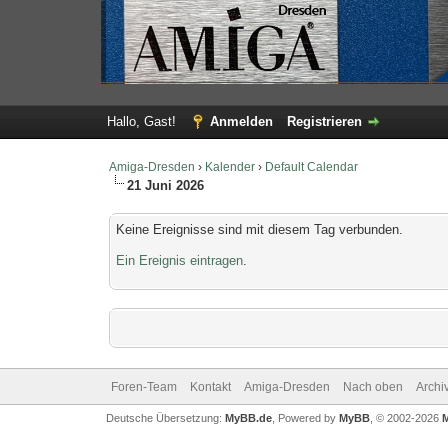
Hallo, Gast!
Anmelden
Registrieren
Amiga-Dresden
›
Kalender
›
Default Calendar
21 Juni 2026
Keine Ereignisse sind mit diesem Tag verbunden.
Ein Ereignis eintragen
.
Foren-Team
Kontakt
Amiga-Dresden
Nach oben
Archi
Deutsche Übersetzung:
MyBB.de
, Powered by
MyBB
, © 2002-2026