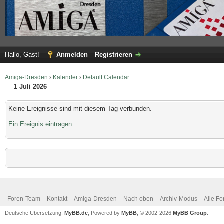
Hallo, Gast!
Anmelden
Registrieren
Amiga-Dresden
›
Kalender
›
Default Calendar
1 Juli 2026
Keine Ereignisse sind mit diesem Tag verbunden.
Ein Ereignis eintragen
.
Foren-Team
Kontakt
Amiga-Dresden
Nach oben
Archiv-Modus
Alle Fo
Deutsche Übersetzung:
MyBB.de
, Powered by
MyBB
, © 2002-2026
MyBB Group
.