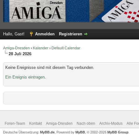
Hallo, Gast!
Anmelden
Registrieren
Amiga-Dresden
›
Kalender
›
Default Calendar
28 Juli 2026
Keine Ereignisse sind mit diesem Tag verbunden.
Ein Ereignis eintragen
.
Foren-Team
Kontakt
Amiga-Dresden
Nach oben
Archiv-Modus
Alle Fo
Deutsche Übersetzung:
MyBB.de
, Powered by
MyBB
, © 2002-2026
MyBB Group
.