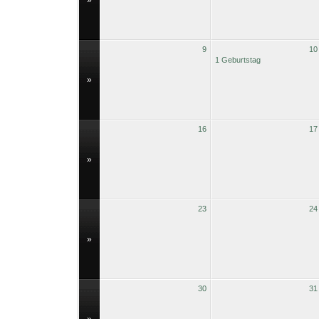
»
9
10
1 Geburtstag
»
16
17
»
23
24
»
30
31