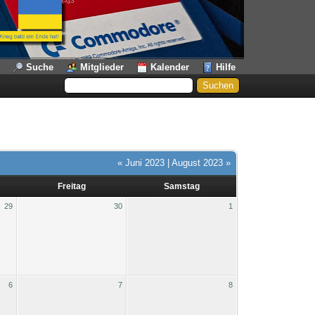
Suche
Mitglieder
Kalender
Hilfe
« Juni 2023
|
August 2023 »
Freitag
Samstag
29
30
1
6
7
8