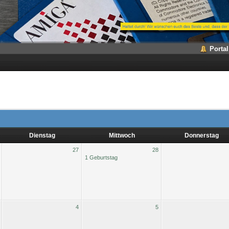
Portal
Dienstag
Mittwoch
Donnerstag
27
28
1 Geburtstag
4
5