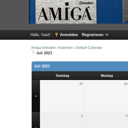
Hallo, Gast!
Anmelden
Registrieren
Amiga-Dresden
›
Kalender
›
Default Calendar
Juli 2023
Juli 2023
Sonntag
Montag
25
26
»
2
3