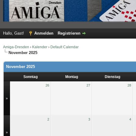
Hallo, Gast!
Anmelden
Registrieren
Amiga-Dresden
›
Kalender
›
Default Calendar
November 2025
November 2025
Sonntag
Montag
Dienstag
26
27
28
»
2
3
4
»