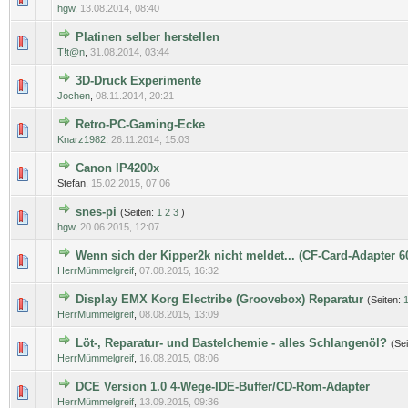
hgw
,
13.08.2014, 08:40
Platinen selber herstellen
0 Bewertung(en) - 0 von 5 durchschnittlich
1
2
3
4
5
T!t@n
,
31.08.2014, 03:44
3D-Druck Experimente
0 Bewertung(en) - 0 von 5 durchschnittlich
1
2
3
4
5
Jochen
,
08.11.2014, 20:21
Retro-PC-Gaming-Ecke
0 Bewertung(en) - 0 von 5 durchschnittlich
1
2
3
4
5
Knarz1982
,
26.11.2014, 15:03
Canon IP4200x
0 Bewertung(en) - 0 von 5 durchschnittlich
1
2
3
4
5
Stefan,
15.02.2015, 07:06
snes-pi
(Seiten:
1
2
3
)
0 Bewertung(en) - 0 von 5 durchschnittlich
1
2
3
4
5
hgw
,
20.06.2015, 12:07
Wenn sich der Kipper2k nicht meldet... (CF-Card-Adapter 6
0 Bewertung(en) - 0 von 5 durchschnittlich
1
2
3
4
5
HerrMümmelgreif
,
07.08.2015, 16:32
Display EMX Korg Electribe (Groovebox) Reparatur
(Seiten:
0 Bewertung(en) - 0 von 5 durchschnittlich
1
2
3
4
5
HerrMümmelgreif
,
08.08.2015, 13:09
Löt-, Reparatur- und Bastelchemie - alles Schlangenöl?
(Se
0 Bewertung(en) - 0 von 5 durchschnittlich
1
2
3
4
5
HerrMümmelgreif
,
16.08.2015, 08:06
DCE Version 1.0 4-Wege-IDE-Buffer/CD-Rom-Adapter
0 Bewertung(en) - 0 von 5 durchschnittlich
1
2
3
4
5
HerrMümmelgreif
,
13.09.2015, 09:36