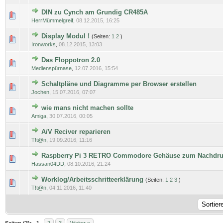
DIN zu Cynch am Grundig CR485A
0 Bewertung(en) - 0 von 5 durchschnittlich
1
2
3
4
5
HerrMümmelgreif
,
08.12.2015, 16:25
Display Modul !
(Seiten:
1
2
)
0 Bewertung(en) - 0 von 5 durchschnittlich
1
2
3
4
5
Ironworks
,
08.12.2015, 13:03
Das Floppotron 2.0
0 Bewertung(en) - 0 von 5 durchschnittlich
1
2
3
4
5
Medienspürnase
,
12.07.2016, 15:54
Schaltpläne und Diagramme per Browser erstellen
0 Bewertung(en) - 0 von 5 durchschnittlich
1
2
3
4
5
Jochen
,
15.07.2016, 07:07
wie mans nicht machen sollte
0 Bewertung(en) - 0 von 5 durchschnittlich
1
2
3
4
5
Amiga
,
30.07.2016, 00:05
A/V Reciver reparieren
0 Bewertung(en) - 0 von 5 durchschnittlich
1
2
3
4
5
T!t@n
,
19.09.2016, 11:16
Raspberry Pi 3 RETRO Commodore Gehäuse zum Nachdr
0 Bewertung(en) - 0 von 5 durchschnittlich
1
2
3
4
5
Hassan04DD
,
08.10.2016, 21:24
Worklog/Arbeitsschritteerklärung
(Seiten:
1
2
3
)
0 Bewertung(en) - 0 von 5 durchschnittlich
1
2
3
4
5
T!t@n
,
04.11.2016, 11:40
Seiten (3):
1
2
3
Weiter »