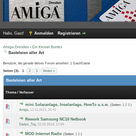
Hallo, Gast!
Anmelden
Registrieren
Amiga-Dresden
›
Ein Kessel Buntes
Basteleien aller Art
Benutzer, die gerade dieses Forum ansehen: 1 Gast/Gäste
Seiten (3):
1
2
3
Weiter »
Basteleien aller Art
Thema
/
Verfasser
mini Solaranlage, Inselanlage, HowTo u.s.w.
(Seiten:
1
2
3
)
0 Bewertung(en) - 0 von 5 durchschnittlich
1
2
3
4
5
Amiga
,
12.11.2013, 20:41
Rework Samsung NC10 Netbook
0 Bewertung(en) - 0 von 5 durchschnittlich
1
2
3
4
5
Dadys_Toy
,
22.03.2014, 17:44
MOD Internet Radio
(Seiten:
1
2
)
0 Bewertung(en) - 0 von 5 durchschnittlich
1
2
3
4
5