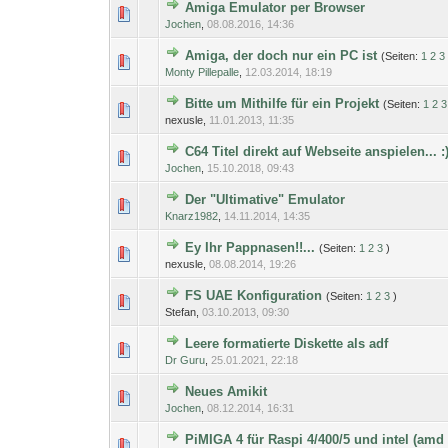
Amiga Emulator per Browser
0 Bewertung(en) - 0 von 
1
Jochen
,
08.08.2016, 14:36
Amiga, der doch nur ein PC ist
(Seiten:
1
2
3
0 Bewertung(en) - 0 von 
1
Monty Pillepalle
,
12.03.2014, 18:19
Bitte um Mithilfe für ein Projekt
(Seiten:
1
2
3
0 Bewertung(en) - 0 von 
1
nexusle,
11.01.2013, 11:35
C64 Titel direkt auf Webseite anspielen... :
0 Bewertung(en) - 0 von 
1
Jochen
,
15.10.2018, 09:43
Der "Ultimative" Emulator
0 Bewertung(en) - 0 von 
1
Knarz1982
,
14.11.2014, 14:35
Ey Ihr Pappnasen!!...
(Seiten:
1
2
3
)
0 Bewertung(en) - 0 von 
1
nexusle,
08.08.2014, 19:26
FS UAE Konfiguration
(Seiten:
1
2
3
)
0 Bewertung(en) - 0 von 
1
Stefan,
03.10.2013, 09:30
Leere formatierte Diskette als adf
0 Bewertung(en) - 0 von 
1
Dr Guru
,
25.01.2021, 22:18
Neues Amikit
0 Bewertung(en) - 0 von 
1
Jochen
,
08.12.2014, 16:31
PiMIGA 4 für Raspi 4/400/5 und intel (amd 
0 Bewertung(en) - 0 von 
1