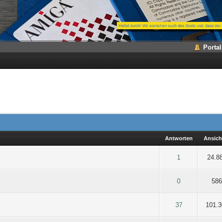
Portal
Antworten
Ansich
5 durchschnittlich
2
3
4
5
1
24.8
5 durchschnittlich
2
3
4
5
0
58
5 durchschnittlich
2
3
4
5
37
101.3