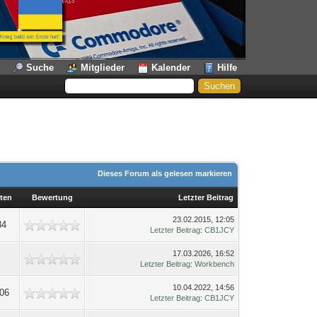
Suche
Mitglieder
Kalender
Hilfe
Dieses Forum als gelesen markieren
ten
Bewertung
Letzter Beitrag
23.02.2015, 12:05
84
Letzter Beitrag
:
CB1JCY
17.03.2026, 16:52
6
Letzter Beitrag
:
Workbench
10.04.2022, 14:56
06
Letzter Beitrag
:
CB1JCY