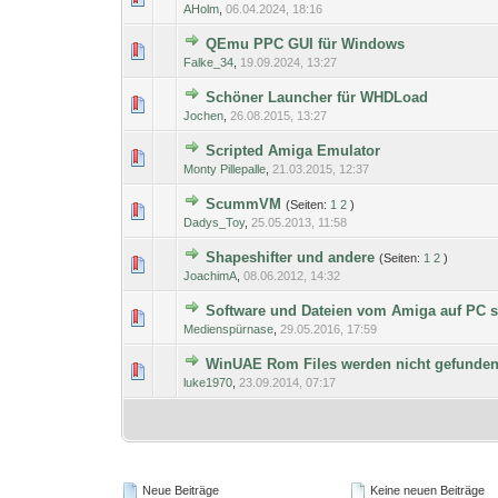
AHolm
,
06.04.2024, 18:16
QEmu PPC GUI für Windows
0 Bewertung(en) - 0 von 
1
Falke_34
,
19.09.2024, 13:27
Schöner Launcher für WHDLoad
0 Bewertung(en) - 0 von 
1
Jochen
,
26.08.2015, 13:27
Scripted Amiga Emulator
0 Bewertung(en) - 0 von 
1
Monty Pillepalle
,
21.03.2015, 12:37
ScummVM
(Seiten:
1
2
)
0 Bewertung(en) - 0 von 
1
Dadys_Toy
,
25.05.2013, 11:58
Shapeshifter und andere
(Seiten:
1
2
)
0 Bewertung(en) - 0 von 
1
JoachimA
,
08.06.2012, 14:32
Software und Dateien vom Amiga auf PC s
0 Bewertung(en) - 0 von 
1
Medienspürnase
,
29.05.2016, 17:59
WinUAE Rom Files werden nicht gefunde
0 Bewertung(en) - 0 von 
1
luke1970
,
23.09.2014, 07:17
Neue Beiträge
Keine neuen Beiträge