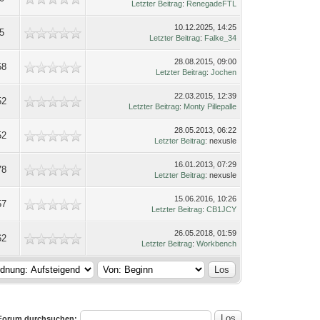
Letzter Beitrag
:
RenegadeFTL
10.12.2025, 14:25
5
Letzter Beitrag
:
Falke_34
28.08.2015, 09:00
58
Letzter Beitrag
:
Jochen
22.03.2015, 12:39
52
Letzter Beitrag
:
Monty Pillepalle
28.05.2013, 06:22
52
Letzter Beitrag
: nexusle
16.01.2013, 07:29
78
Letzter Beitrag
: nexusle
15.06.2016, 10:26
57
Letzter Beitrag
:
CB1JCY
26.05.2018, 01:59
62
Letzter Beitrag
:
Workbench
Forum durchsuchen: