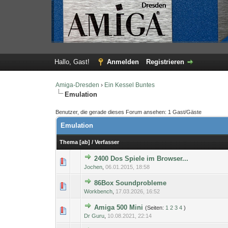
Hallo, Gast!
Anmelden
Registrieren
Amiga-Dresden
›
Ein Kessel Buntes
Emulation
Benutzer, die gerade dieses Forum ansehen: 1 Gast/Gäste
Emulation
Thema
[
ab
]
/
Verfasser
2400 Dos Spiele im Browser...
0 Bewertung(en) - 0 von 
1
Jochen
,
06.01.2015, 18:58
86Box Soundprobleme
0 Bewertung(en) - 0 von 
1
Workbench
,
17.03.2026, 16:52
Amiga 500 Mini
(Seiten:
1
2
3
4
)
0 Bewertung(en) - 0 von 
1
Dr Guru
,
10.08.2021, 22:14