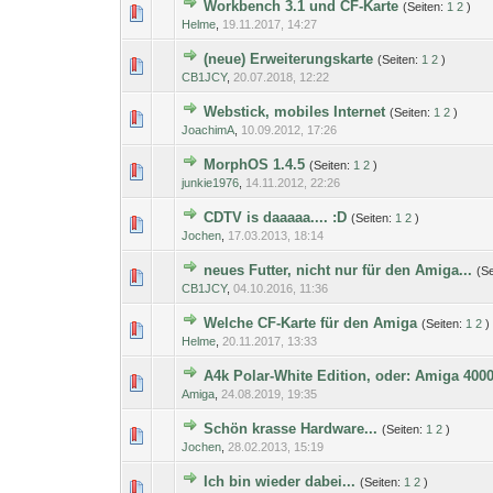
Workbench 3.1 und CF-Karte
(Seiten:
1
2
)
0 Bewertung(en) - 0 von
1
Helme
,
19.11.2017, 14:27
(neue) Erweiterungskarte
(Seiten:
1
2
)
0 Bewertung(en) - 0 von
1
CB1JCY
,
20.07.2018, 12:22
Webstick, mobiles Internet
(Seiten:
1
2
)
0 Bewertung(en) - 0 von
1
JoachimA
,
10.09.2012, 17:26
MorphOS 1.4.5
(Seiten:
1
2
)
0 Bewertung(en) - 0 von
1
junkie1976
,
14.11.2012, 22:26
CDTV is daaaaa.... :D
(Seiten:
1
2
)
0 Bewertung(en) - 0 von
1
Jochen
,
17.03.2013, 18:14
neues Futter, nicht nur für den Amiga...
(S
0 Bewertung(en) - 0 von
1
CB1JCY
,
04.10.2016, 11:36
Welche CF-Karte für den Amiga
(Seiten:
1
2
)
0 Bewertung(en) - 0 von
1
Helme
,
20.11.2017, 13:33
A4k Polar-White Edition, oder: Amiga 40
0 Bewertung(en) - 0 von
1
Amiga
,
24.08.2019, 19:35
Schön krasse Hardware...
(Seiten:
1
2
)
0 Bewertung(en) - 0 von
1
Jochen
,
28.02.2013, 15:19
Ich bin wieder dabei...
(Seiten:
1
2
)
0 Bewertung(en) - 0 von
1