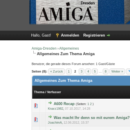
Hallo, Gast!
Anmelden
Registrieren
Amiga-Dresden
›
Allgemeines
Allgemeines Zum Thema Amiga
Benutzer, die gerade dieses Forum ansehen: 1 Gast/Gäste
Seiten (8):
« Zurück
1
2
3
4
5
…
8
Weiter »
Allgemeines Zum Thema Amiga
Thema
/
Verfasser
A600 Recap
(Seiten:
1
2
)
0 Bewertung(en) - 0 von
1
Knarz1982
,
07.10.2017, 14:28
Was macht Ihr denn so mit eurem Amiga?
0 Bewertung(en) - 0 von
1
JoachimA
,
12.06.2012, 15:37