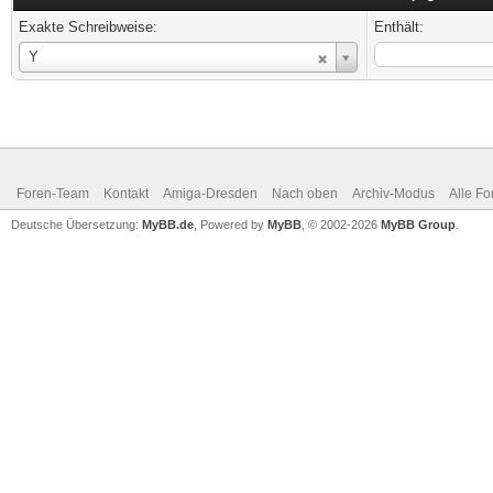
Exakte Schreibweise:
Enthält:
Benutzername
Y
Foren-Team
Kontakt
Amiga-Dresden
Nach oben
Archiv-Modus
Alle Fo
Deutsche Übersetzung:
MyBB.de
, Powered by
MyBB
, © 2002-2026
MyBB Group
.