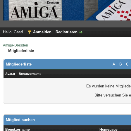
Hallo, Gast!
Anmelden
Registrieren
Amiga-Dresden
Mitgliederliste
Mitgliederliste
A
B
C
Avatar
Benutzername
Es wurden keine Mitgliede
Bitte versuchen Sie 
Mitglied suchen
Benutzername
Homepage