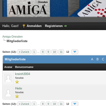
Hallo, Gast!
Anmelden
Registrieren
Amiga-Dresden
Mitgliederliste
Seiten (12):
« Zurück
1
…
8
9
10
11
12
Mitgliederliste
A
B
C
Avatar
Benutzername
kreinh3004
Newbie
Heile
Newbie
Seiten (12):
« Zurück
1
…
8
9
10
11
12