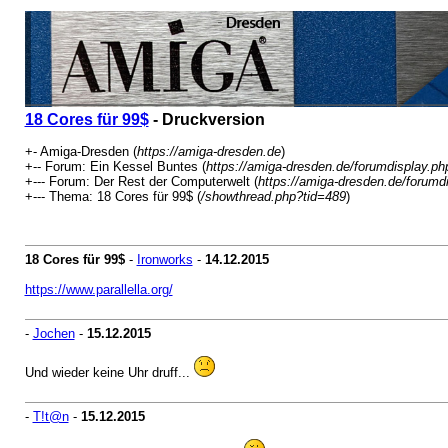
18 Cores für 99$
- Druckversion
+- Amiga-Dresden (
https://amiga-dresden.de
)
+-- Forum: Ein Kessel Buntes (
https://amiga-dresden.de/forumdisplay.ph
+--- Forum: Der Rest der Computerwelt (
https://amiga-dresden.de/forumd
+--- Thema: 18 Cores für 99$ (
/showthread.php?tid=489
)
18 Cores für 99$
-
Ironworks
-
14.12.2015
https://www.parallella.org/
-
Jochen
-
15.12.2015
Und wieder keine Uhr druff...
-
T!t@n
-
15.12.2015