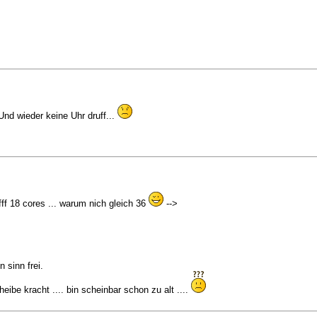
Und wieder keine Uhr druff...
fff 18 cores ... warum nich gleich 36
-->
 sinn frei.
ibe kracht .... bin scheinbar schon zu alt ....