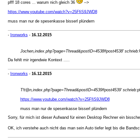
pfff 18 cores ... warum nich gleich 36
-->
https://www.youtube.com/watch?v=25FfiS9JWD8
muss man nur de spesenkasse bisserl plündern
-
Ironworks
-
16.12.2015
Jochen,index.php?page=Thread&postID=4538#post4538' schrieb:
Da fehlt mir irgendwie Kontext .....
-
Ironworks
-
16.12.2015
T!t@n,index.php?page=Thread&postID=4539#post4539' schrieb:
p
https://www.youtube.com/watch?v=25FfiS9JWD8
muss man nur de spesenkasse bisserl plündern
Sorry, für mich ist dieser Aufwand für einen Desktop Rechner ein bisschen
OK, ich verstehe auch nicht das man sein Auto tiefer legt bis die Bandsche