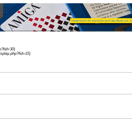
p?fid=30
)
isplay.php?fid=15
)