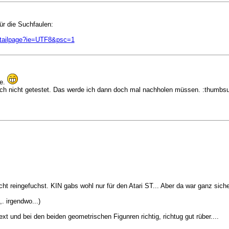
ür die Suchfaulen:
tailpage?ie=UTF8&psc=1
ge.
noch nicht getestet. Das werde ich dann doch mal nachholen müssen.
:thumbsu
icht reingefuchst. KIN gabs wohl nur für den Atari ST... Aber da war ganz sich
 irgendwo...)
 und bei den beiden geometrischen Figunren richtig, richtug gut rüber....