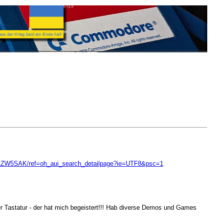
0AZW5SAK/ref=oh_aui_search_detailpage?ie=UTF8&psc=1
 der Tastatur - der hat mich begeistert!!! Hab diverse Demos und Games