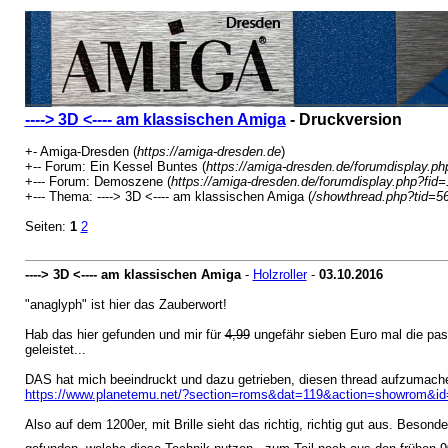
----> 3D <---- am klassischen Amiga
- Druckversion
+- Amiga-Dresden (
https://amiga-dresden.de
)
+-- Forum: Ein Kessel Buntes (
https://amiga-dresden.de/forumdisplay.ph
+--- Forum: Demoszene (
https://amiga-dresden.de/forumdisplay.php?fid=
+--- Thema: ----> 3D <---- am klassischen Amiga (
/showthread.php?tid=5
Seiten:
1
2
----> 3D <---- am klassischen Amiga
-
Holzroller
-
03.10.2016
"anaglyph" ist hier das Zauberwort!
Hab das hier gefunden und mir für
4,99
ungefähr sieben Euro mal die pas
geleistet...
DAS hat mich beeindruckt und dazu getrieben, diesen thread aufzumach
https://www.planetemu.net/?section=roms&dat=119&action=showrom&i
Also auf dem 1200er, mit Brille sieht das richtig, richtig gut aus. Beson