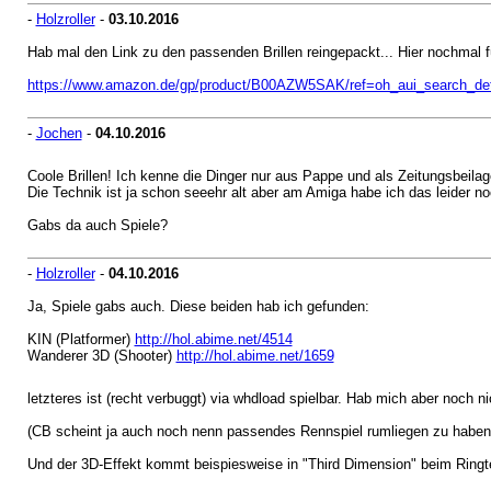
-
Holzroller
-
03.10.2016
Hab mal den Link zu den passenden Brillen reingepackt... Hier nochmal f
https://www.amazon.de/gp/product/B00AZW5SAK/ref=oh_aui_search_de
-
Jochen
-
04.10.2016
Coole Brillen! Ich kenne die Dinger nur aus Pappe und als Zeitungsbeila
Die Technik ist ja schon seeehr alt aber am Amiga habe ich das leider 
Gabs da auch Spiele?
-
Holzroller
-
04.10.2016
Ja, Spiele gabs auch. Diese beiden hab ich gefunden:
KIN (Platformer)
http://hol.abime.net/4514
Wanderer 3D (Shooter)
http://hol.abime.net/1659
letzteres ist (recht verbuggt) via whdload spielbar. Hab mich aber noch n
(CB scheint ja auch noch nenn passendes Rennspiel rumliegen zu haben,.
Und der 3D-Effekt kommt beispiesweise in "Third Dimension" beim Ringtext