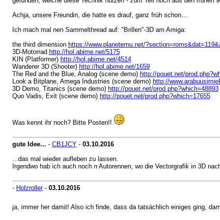
gefunden, welche diese Technik nutzen - zum Teil noch aus den frühen 90
Achja, unsere Freundin, die hatte es drauf, ganz früh schon...
Ich mach mal nen Sammelthread auf: "Brillen"-3D am Amiga:
the third dimension
https://www.planetemu.net/?section=roms&dat=119
3D-Motorrad
http://hol.abime.net/5175
KIN (Platformer)
http://hol.abime.net/4514
Wanderer 3D (Shooter)
http://hol.abime.net/1659
The Red and the Blue, Analog (scene demo)
http://pouet.net/prod.php?
Look a Bitplane, Amega Industries (scene demo)
http://www.arabuusimie
3D Demo, Titanics (scene demo)
http://pouet.net/prod.php?which=48893
Quo Vadis, Exit (scene demo)
http://pouet.net/prod.php?which=17655
Was kennt ihr noch? Bitte Posten!!
gute Idee...
-
CB1JCY
-
03.10.2016
...das mal wieder aufleben zu lassen.
Irgendwo hab ich auch noch n Autorennen, wo die Vectorgrafik in 3D na
-
Holzroller
-
03.10.2016
ja, immer her damit! Also ich finde, dass da tatsächlich einiges ging, 