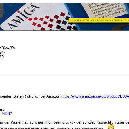
p?fid=30
)
14
)
63
)
senden Brillen (rot-blau) bei Amazon
https://www.amazon.de/gp/product/B0
en:
d=98182
ders der Würfel hat nicht nur mich beeindruckt - der schwebt tatsächlich über