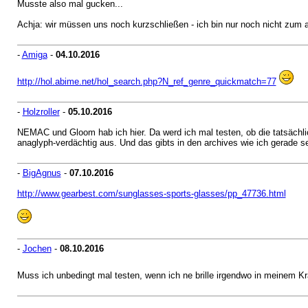
Musste also mal gucken...
Achja: wir müssen uns noch kurzschließen - ich bin nur noch nicht zum a
-
Amiga
-
04.10.2016
http://hol.abime.net/hol_search.php?N_ref_genre_quickmatch=77
-
Holzroller
-
05.10.2016
NEMAC und Gloom hab ich hier. Da werd ich mal testen, ob die tatsächli
anaglyph-verdächtig aus. Und das gibts in den archives wie ich gerade s
-
BigAgnus
-
07.10.2016
http://www.gearbest.com/sunglasses-sports-glasses/pp_47736.html
-
Jochen
-
08.10.2016
Muss ich unbedingt mal testen, wenn ich ne brille irgendwo in meinem K