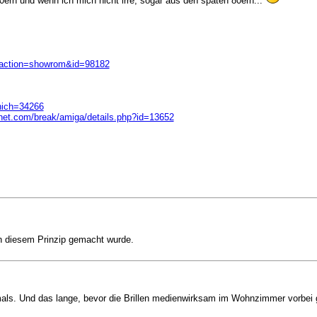
ern und wenn ich mich nicht irre, sogar aus den späten 80ern...
&action=showrom&id=98182
which=34266
het.com/break/amiga/details.php?id=13652
ch diesem Prinzip gemacht wurde.
damals. Und das lange, bevor die Brillen medienwirksam im Wohnzimmer vorbei 