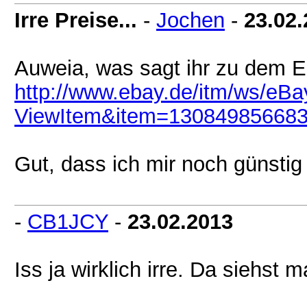
Irre Preise...
-
Jochen
-
23.02
Auweia, was sagt ihr zu dem E
http://www.ebay.de/itm/ws/eBa
ViewItem&item=13084985668
Gut, dass ich mir noch günstig
-
CB1JCY
-
23.02.2013
Iss ja wirklich irre. Da siehst