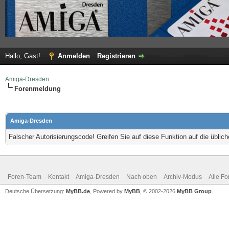
Hallo, Gast!
Anmelden
Registrieren
Amiga-Dresden
Forenmeldung
Amiga-Dresden
Falscher Autorisierungscode! Greifen Sie auf diese Funktion auf die übli
Foren-Team
Kontakt
Amiga-Dresden
Nach oben
Archiv-Modus
Alle Fo
Deutsche Übersetzung:
MyBB.de
, Powered by
MyBB
, © 2002-2026
MyBB Group
.