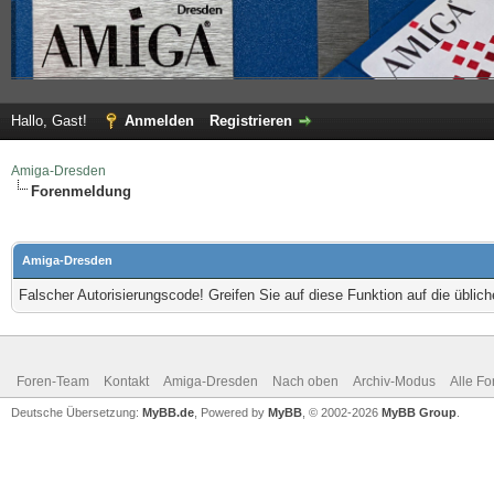
Hallo, Gast!
Anmelden
Registrieren
Amiga-Dresden
Forenmeldung
Amiga-Dresden
Falscher Autorisierungscode! Greifen Sie auf diese Funktion auf die übli
Foren-Team
Kontakt
Amiga-Dresden
Nach oben
Archiv-Modus
Alle Fo
Deutsche Übersetzung:
MyBB.de
, Powered by
MyBB
, © 2002-2026
MyBB Group
.