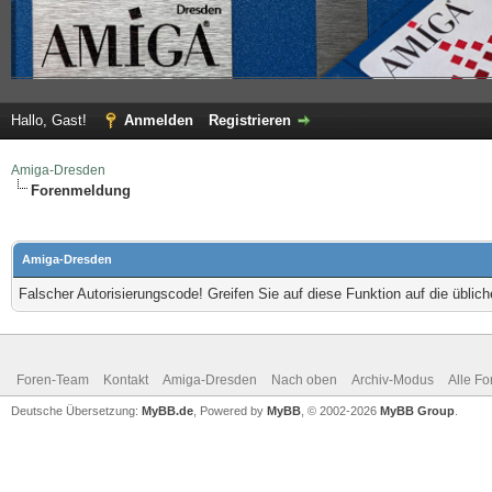
Hallo, Gast!
Anmelden
Registrieren
Amiga-Dresden
Forenmeldung
Amiga-Dresden
Falscher Autorisierungscode! Greifen Sie auf diese Funktion auf die übli
Foren-Team
Kontakt
Amiga-Dresden
Nach oben
Archiv-Modus
Alle Fo
Deutsche Übersetzung:
MyBB.de
, Powered by
MyBB
, © 2002-2026
MyBB Group
.