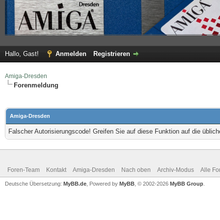
Hallo, Gast!
Anmelden
Registrieren
Amiga-Dresden
Forenmeldung
Amiga-Dresden
Falscher Autorisierungscode! Greifen Sie auf diese Funktion auf die übli
Foren-Team
Kontakt
Amiga-Dresden
Nach oben
Archiv-Modus
Alle Fo
Deutsche Übersetzung:
MyBB.de
, Powered by
MyBB
, © 2002-2026
MyBB Group
.