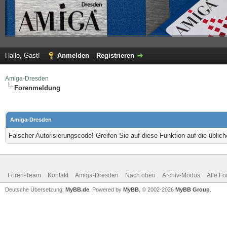
Hallo, Gast!
Anmelden
Registrieren
Amiga-Dresden
Forenmeldung
Amiga-Dresden
Falscher Autorisierungscode! Greifen Sie auf diese Funktion auf die übli
Foren-Team
Kontakt
Amiga-Dresden
Nach oben
Archiv-Modus
Alle Fo
Deutsche Übersetzung:
MyBB.de
, Powered by
MyBB
, © 2002-2026
MyBB Group
.