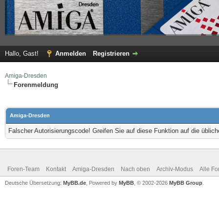
Hallo, Gast!
Anmelden
Registrieren
Amiga-Dresden
Forenmeldung
Amiga-Dresden
Falscher Autorisierungscode! Greifen Sie auf diese Funktion auf die übli
Foren-Team
Kontakt
Amiga-Dresden
Nach oben
Archiv-Modus
Alle Fo
Deutsche Übersetzung:
MyBB.de
, Powered by
MyBB
, © 2002-2026
MyBB Group
.