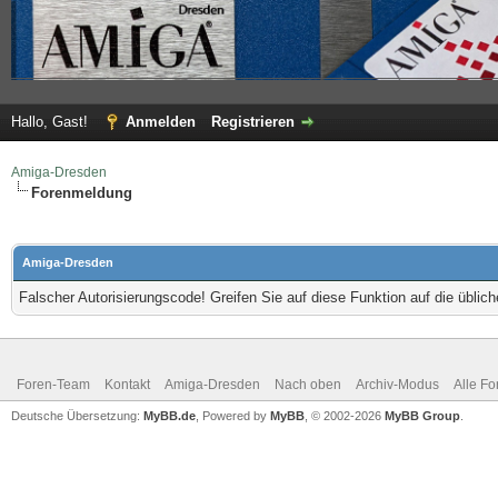
Hallo, Gast!
Anmelden
Registrieren
Amiga-Dresden
Forenmeldung
Amiga-Dresden
Falscher Autorisierungscode! Greifen Sie auf diese Funktion auf die übli
Foren-Team
Kontakt
Amiga-Dresden
Nach oben
Archiv-Modus
Alle Fo
Deutsche Übersetzung:
MyBB.de
, Powered by
MyBB
, © 2002-2026
MyBB Group
.