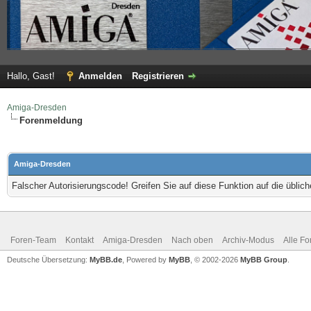
Hallo, Gast!
Anmelden
Registrieren
Amiga-Dresden
Forenmeldung
Amiga-Dresden
Falscher Autorisierungscode! Greifen Sie auf diese Funktion auf die übli
Foren-Team
Kontakt
Amiga-Dresden
Nach oben
Archiv-Modus
Alle Fo
Deutsche Übersetzung:
MyBB.de
, Powered by
MyBB
, © 2002-2026
MyBB Group
.