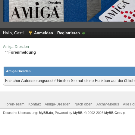
Hallo, Gast!
Anmelden
Registrieren
Amiga-Dresden
Forenmeldung
Amiga-Dresden
Falscher Autorisierungscode! Greifen Sie auf diese Funktion auf die übli
Foren-Team
Kontakt
Amiga-Dresden
Nach oben
Archiv-Modus
Alle Fo
Deutsche Übersetzung:
MyBB.de
, Powered by
MyBB
, © 2002-2026
MyBB Group
.