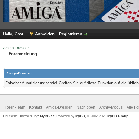
Hallo, Gast!
Anmelden
Registrieren
Amiga-Dresden
Forenmeldung
Amiga-Dresden
Falscher Autorisierungscode! Greifen Sie auf diese Funktion auf die übli
Foren-Team
Kontakt
Amiga-Dresden
Nach oben
Archiv-Modus
Alle Fo
Deutsche Übersetzung:
MyBB.de
, Powered by
MyBB
, © 2002-2026
MyBB Group
.