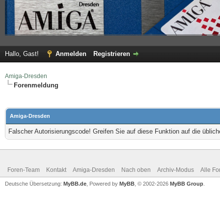
Hallo, Gast!
Anmelden
Registrieren
Amiga-Dresden
Forenmeldung
Amiga-Dresden
Falscher Autorisierungscode! Greifen Sie auf diese Funktion auf die übli
Foren-Team
Kontakt
Amiga-Dresden
Nach oben
Archiv-Modus
Alle Fo
Deutsche Übersetzung:
MyBB.de
, Powered by
MyBB
, © 2002-2026
MyBB Group
.