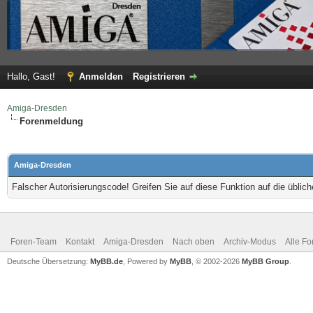
Hallo, Gast!
Anmelden
Registrieren
Amiga-Dresden
Forenmeldung
Amiga-Dresden
Falscher Autorisierungscode! Greifen Sie auf diese Funktion auf die übli
Foren-Team
Kontakt
Amiga-Dresden
Nach oben
Archiv-Modus
Alle Fo
Deutsche Übersetzung:
MyBB.de
, Powered by
MyBB
, © 2002-2026
MyBB Group
.