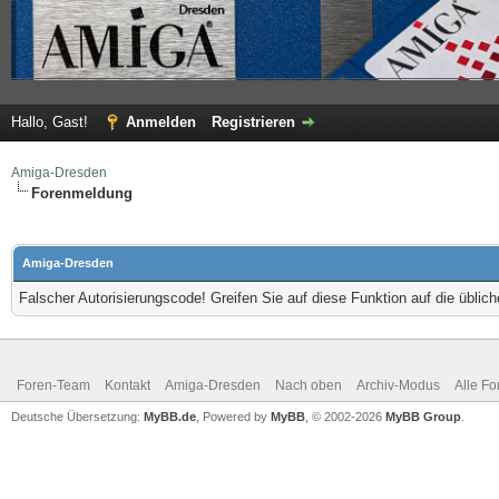
Hallo, Gast!
Anmelden
Registrieren
Amiga-Dresden
Forenmeldung
Amiga-Dresden
Falscher Autorisierungscode! Greifen Sie auf diese Funktion auf die übli
Foren-Team
Kontakt
Amiga-Dresden
Nach oben
Archiv-Modus
Alle Fo
Deutsche Übersetzung:
MyBB.de
, Powered by
MyBB
, © 2002-2026
MyBB Group
.