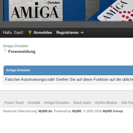
Hallo, Gast!
Anmelden
Registrieren
Amiga-Dresden
Forenmeldung
Amiga-Dresden
Falscher Autorisierungscode! Greifen Sie auf diese Funktion auf die übli
Foren-Team
Kontakt
Amiga-Dresden
Nach oben
Archiv-Modus
Alle Fo
Deutsche Übersetzung:
MyBB.de
, Powered by
MyBB
, © 2002-2026
MyBB Group
.