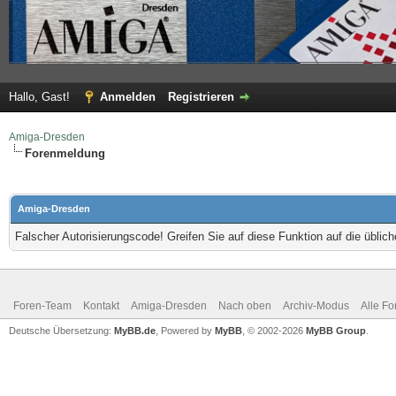
Hallo, Gast!
Anmelden
Registrieren
Amiga-Dresden
Forenmeldung
Amiga-Dresden
Falscher Autorisierungscode! Greifen Sie auf diese Funktion auf die übli
Foren-Team
Kontakt
Amiga-Dresden
Nach oben
Archiv-Modus
Alle Fo
Deutsche Übersetzung:
MyBB.de
, Powered by
MyBB
, © 2002-2026
MyBB Group
.