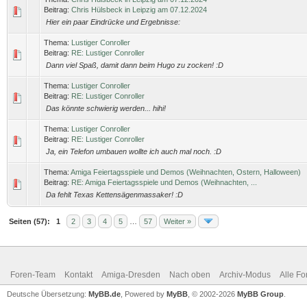
Beitrag:
Chris Hülsbeck in Leipzig am 07.12.2024
Hier ein paar Eindrücke und Ergebnisse:
Thema:
Lustiger Conroller
Beitrag:
RE: Lustiger Conroller
Dann viel Spaß, damit dann beim Hugo zu zocken! :D
Thema:
Lustiger Conroller
Beitrag:
RE: Lustiger Conroller
Das könnte schwierig werden... hihi!
Thema:
Lustiger Conroller
Beitrag:
RE: Lustiger Conroller
Ja, ein Telefon umbauen wollte ich auch mal noch. :D
Thema:
Amiga Feiertagsspiele und Demos (Weihnachten, Ostern, Halloween)
Beitrag:
RE: Amiga Feiertagsspiele und Demos (Weihnachten, ...
Da fehlt Texas Kettensägenmassaker! :D
Seiten (57):
1
2
3
4
5
…
57
Weiter »
Foren-Team
Kontakt
Amiga-Dresden
Nach oben
Archiv-Modus
Alle Fo
Deutsche Übersetzung:
MyBB.de
, Powered by
MyBB
, © 2002-2026
MyBB Group
.