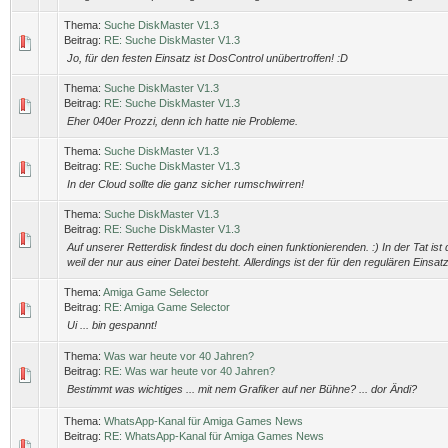
Thema:
Suche DiskMaster V1.3
Beitrag:
RE: Suche DiskMaster V1.3
Jo, für den festen Einsatz ist DosControl unübertroffen! :D
Thema:
Suche DiskMaster V1.3
Beitrag:
RE: Suche DiskMaster V1.3
Eher 040er Prozzi, denn ich hatte nie Probleme.
Thema:
Suche DiskMaster V1.3
Beitrag:
RE: Suche DiskMaster V1.3
In der Cloud sollte die ganz sicher rumschwirren!
Thema:
Suche DiskMaster V1.3
Beitrag:
RE: Suche DiskMaster V1.3
Auf unserer Retterdisk findest du doch einen funktionierenden. :) In der Tat ist d
weil der nur aus einer Datei besteht. Allerdings ist der für den regulären Einsatz
Thema:
Amiga Game Selector
Beitrag:
RE: Amiga Game Selector
Ui ... bin gespannt!
Thema:
Was war heute vor 40 Jahren?
Beitrag:
RE: Was war heute vor 40 Jahren?
Bestimmt was wichtiges ... mit nem Grafiker auf ner Bühne? ... dor Ändi?
Thema:
WhatsApp-Kanal für Amiga Games News
Beitrag:
RE: WhatsApp-Kanal für Amiga Games News