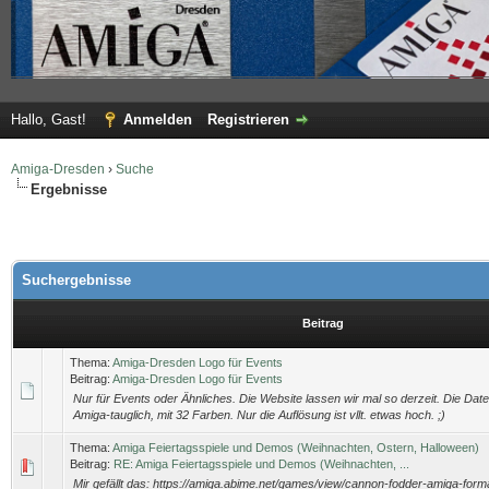
Hallo, Gast!
Anmelden
Registrieren
Amiga-Dresden
›
Suche
Ergebnisse
Suchergebnisse
Beitrag
Thema:
Amiga-Dresden Logo für Events
Beitrag:
Amiga-Dresden Logo für Events
Nur für Events oder Ähnliches. Die Website lassen wir mal so derzeit. Die Datei
Amiga-tauglich, mit 32 Farben. Nur die Auflösung ist vllt. etwas hoch. ;)
Thema:
Amiga Feiertagsspiele und Demos (Weihnachten, Ostern, Halloween)
Beitrag:
RE: Amiga Feiertagsspiele und Demos (Weihnachten, ...
Mir gefällt das: https://amiga.abime.net/games/view/cannon-fodder-amiga-form