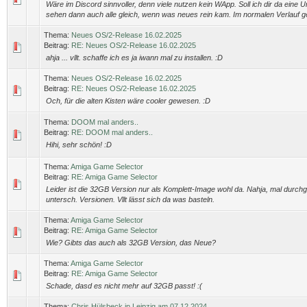
Wäre im Discord sinnvoller, denn viele nutzen kein WApp. Soll ich dir da eine U
sehen dann auch alle gleich, wenn was neues rein kam. Im normalen Verlauf ge
Thema:
Neues OS/2-Release 16.02.2025
Beitrag:
RE: Neues OS/2-Release 16.02.2025
ahja ... vllt. schaffe ich es ja iwann mal zu installen. :D
Thema:
Neues OS/2-Release 16.02.2025
Beitrag:
RE: Neues OS/2-Release 16.02.2025
Och, für die alten Kisten wäre cooler gewesen. :D
Thema:
DOOM mal anders..
Beitrag:
RE: DOOM mal anders..
Hihi, sehr schön! :D
Thema:
Amiga Game Selector
Beitrag:
RE: Amiga Game Selector
Leider ist die 32GB Version nur als Komplett-Image wohl da. Nahja, mal durch
untersch. Versionen. Vllt lässt sich da was basteln.
Thema:
Amiga Game Selector
Beitrag:
RE: Amiga Game Selector
Wie? Gibts das auch als 32GB Version, das Neue?
Thema:
Amiga Game Selector
Beitrag:
RE: Amiga Game Selector
Schade, dasd es nicht mehr auf 32GB passt! :(
Thema:
Chris Hülsbeck in Leipzig am 07.12.2024