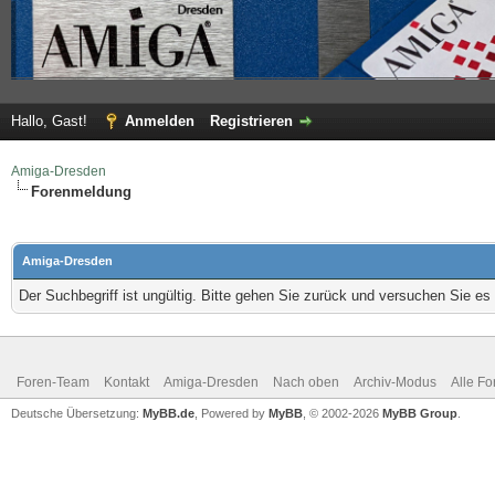
Hallo, Gast!
Anmelden
Registrieren
Amiga-Dresden
Forenmeldung
Amiga-Dresden
Der Suchbegriff ist ungültig. Bitte gehen Sie zurück und versuchen Sie es 
Foren-Team
Kontakt
Amiga-Dresden
Nach oben
Archiv-Modus
Alle Fo
Deutsche Übersetzung:
MyBB.de
, Powered by
MyBB
, © 2002-2026
MyBB Group
.