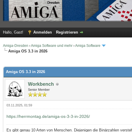
Hallo, Gast!
Anmelden
Registrieren
Amiga-Dresden
›
Amiga Software und mehr
›
Amiga Software
Amiga OS 3.3 in 2026
 im Durchschnitt
Amiga OS 3.3 in 2026
Workbench
Senior Member
03.11.2025, 01:59
https://herrmontag.de/amiga-os-3-3-in-2026/
Es gibt genau 10 Arten von Menschen. Diejenigen die Binärzahlen versteh