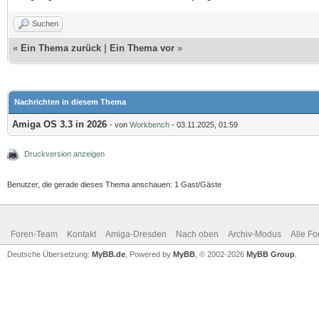
Suchen
«
Ein Thema zurück
|
Ein Thema vor
»
Nachrichten in diesem Thema
Amiga OS 3.3 in 2026
- von
Workbench
- 03.11.2025, 01:59
Druckversion anzeigen
Benutzer, die gerade dieses Thema anschauen: 1 Gast/Gäste
Foren-Team
Kontakt
Amiga-Dresden
Nach oben
Archiv-Modus
Alle Fo
Deutsche Übersetzung:
MyBB.de
, Powered by
MyBB
, © 2002-2026
MyBB Group
.