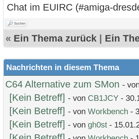
Chat im EUIRC (#amiga-dresd
Suchen
«
Ein Thema zurück
|
Ein Th
Nachrichten in diesem Thema
C64 Alternative zum SMon
- vo
[Kein Betreff]
- von
CB1JCY
- 30.
[Kein Betreff]
- von
Workbench
- 
[Kein Betreff]
- von
gh0st
- 15.01.
[Kein Betreff]
- von
Workbench
- 