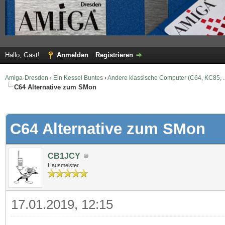
Hallo, Gast!
Anmelden
Registrieren
Amiga-Dresden
›
Ein Kessel Buntes
›
Andere klassische Computer (C64, KC85, ..
C64 Alternative zum SMon
 im Durchschnitt
C64 Alternative zum SMon
CB1JCY
Hausmeister
17.01.2019, 12:15