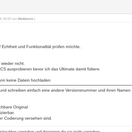
24, 00:03 von
Workbench
.)
 Echtheit und Funktionalität prüfen möchte.
 wieder nicht.
CS ausprobieren bevor ich das Ultimate damit füttere.
 kann keine Datein hochladen
 und schreiben einfach eine andere Versionsnummer und ihren Namen i
chbare Original.
izierbar.
ner Codierung versehen sind.
närzahlen verstehen und diejenigen die sie nicht verstehen