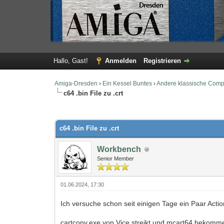
Hallo, Gast!
Anmelden
Registrieren
Amiga-Dresden
›
Ein Kessel Buntes
›
Andere klassische Compu
c64 .bin File zu .crt
0 Bewertung(en) - 0 im Durchschnitt
1
2
3
4
5
c64 .bin File zu .crt
Workbench
Senior Member
01.06.2024, 17:30
Ich versuche schon seit einigen Tage ein Paar Action
cartconv.exe von Vice streikt und mcart64 bekomme