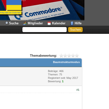
Suche
Mitglieder
Kalender
Hilfe
Themabewertung:
Baumstrukturmodus
Beiträge: 466
Themen: 75
Registriert seit: May 2017
Bewertung:
1
#1