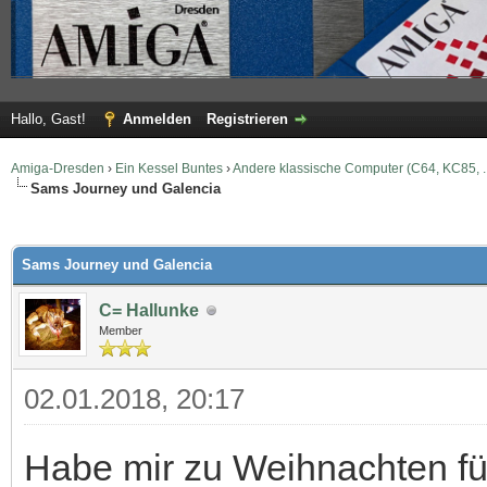
Hallo, Gast!
Anmelden
Registrieren
Amiga-Dresden
›
Ein Kessel Buntes
›
Andere klassische Computer (C64, KC85, ..
Sams Journey und Galencia
 im Durchschnitt
Sams Journey und Galencia
C= Hallunke
Member
02.01.2018, 20:17
Habe mir zu Weihnachten fü