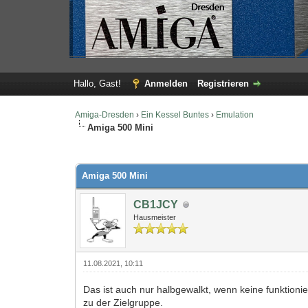
Hallo, Gast!
Anmelden
Registrieren
Amiga-Dresden
›
Ein Kessel Buntes
›
Emulation
Amiga 500 Mini
0 Bewertung(en) - 0 im Durchschnitt
1
2
3
4
5
Amiga 500 Mini
CB1JCY
Hausmeister
11.08.2021, 10:11
Das ist auch nur halbgewalkt, wenn keine funktioni
zu der Zielgruppe.