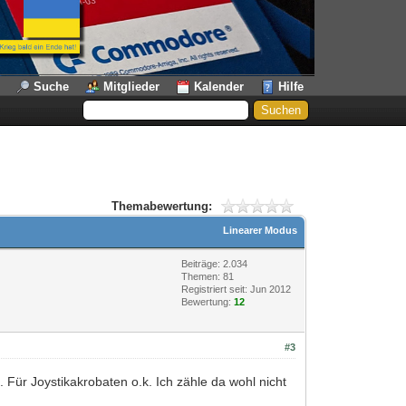
Suche
Mitglieder
Kalender
Hilfe
Themabewertung:
Linearer Modus
Beiträge: 2.034
Themen: 81
Registriert seit: Jun 2012
Bewertung:
12
#3
 Für Joystikakrobaten o.k. Ich zähle da wohl nicht