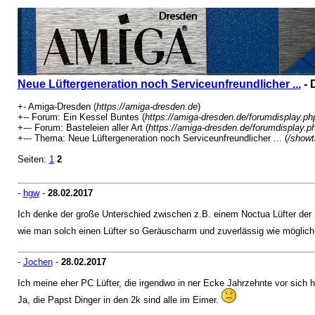
Neue Lüftergeneration noch Serviceunfreundlicher ...
- 
+- Amiga-Dresden (
https://amiga-dresden.de
)
+-- Forum: Ein Kessel Buntes (
https://amiga-dresden.de/forumdisplay.ph
+--- Forum: Basteleien aller Art (
https://amiga-dresden.de/forumdisplay.p
+--- Thema: Neue Lüftergeneration noch Serviceunfreundlicher ... (
/showt
Seiten:
1
2
-
hgw
-
28.02.2017
Ich denke der große Unterschied zwischen z.B. einem Noctua Lüfter der 
wie man solch einen Lüfter so Geräuscharm und zuverlässig wie möglich
-
Jochen
-
28.02.2017
Ich meine eher PC Lüfter, die irgendwo in ner Ecke Jahrzehnte vor sich hin
Ja, die Papst Dinger in den 2k sind alle im Eimer.