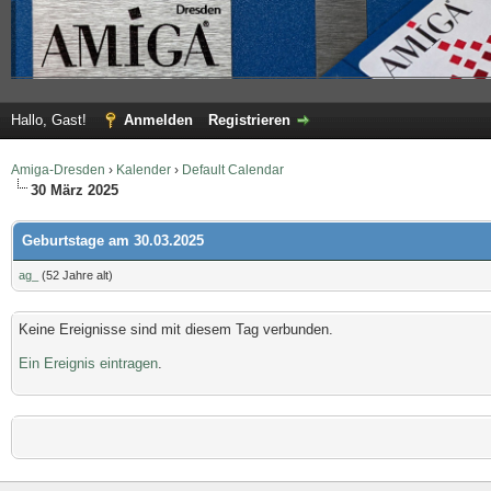
Hallo, Gast!
Anmelden
Registrieren
Amiga-Dresden
›
Kalender
›
Default Calendar
30 März 2025
Geburtstage am 30.03.2025
ag_
(52 Jahre alt)
Keine Ereignisse sind mit diesem Tag verbunden.
Ein Ereignis eintragen
.