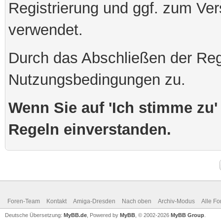
Registrierung und ggf. zum Ve
verwendet.
Durch das Abschließen der Reg
Nutzungsbedingungen zu.
Wenn Sie auf 'Ich stimme zu' 
Regeln einverstanden.
Foren-Team
Kontakt
Amiga-Dresden
Nach oben
Archiv-Modus
Alle Fo
Deutsche Übersetzung:
MyBB.de
, Powered by
MyBB
, © 2002-2026
MyBB Group
.