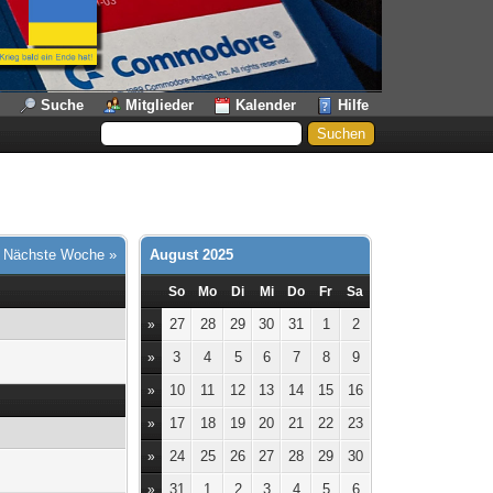
Suche
Mitglieder
Kalender
Hilfe
|
Nächste Woche »
August 2025
So
Mo
Di
Mi
Do
Fr
Sa
27
28
29
30
31
1
2
»
3
4
5
6
7
8
9
»
10
11
12
13
14
15
16
»
17
18
19
20
21
22
23
»
24
25
26
27
28
29
30
»
31
1
2
3
4
5
6
»