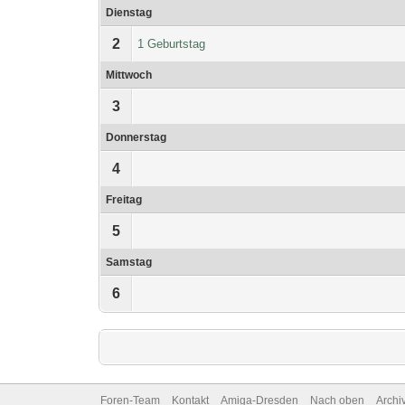
Dienstag
2
1 Geburtstag
Mittwoch
3
Donnerstag
4
Freitag
5
Samstag
6
Foren-Team
Kontakt
Amiga-Dresden
Nach oben
Archi