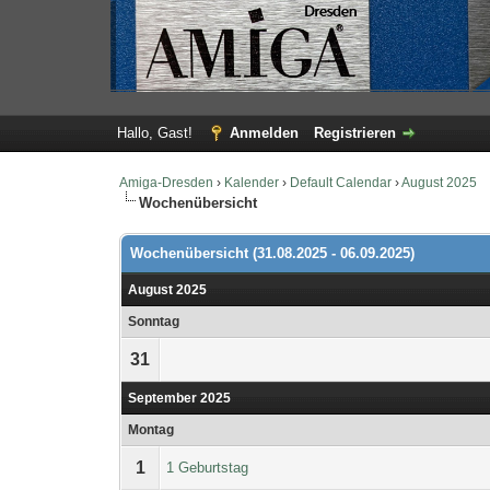
Hallo, Gast!
Anmelden
Registrieren
Amiga-Dresden
›
Kalender
›
Default Calendar
›
August 2025
Wochenübersicht
Wochenübersicht (31.08.2025 - 06.09.2025)
August 2025
Sonntag
31
September 2025
Montag
1
1 Geburtstag