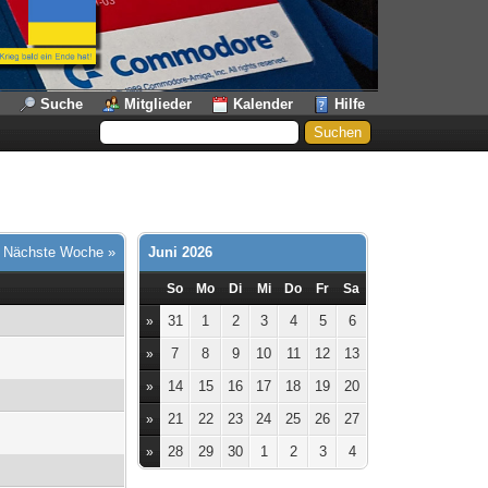
Suche
Mitglieder
Kalender
Hilfe
|
Nächste Woche »
Juni 2026
So
Mo
Di
Mi
Do
Fr
Sa
31
1
2
3
4
5
6
»
7
8
9
10
11
12
13
»
14
15
16
17
18
19
20
»
21
22
23
24
25
26
27
»
28
29
30
1
2
3
4
»