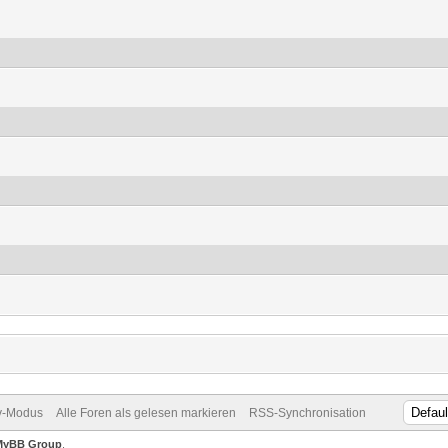
v-Modus
Alle Foren als gelesen markieren
RSS-Synchronisation
MyBB Group
.