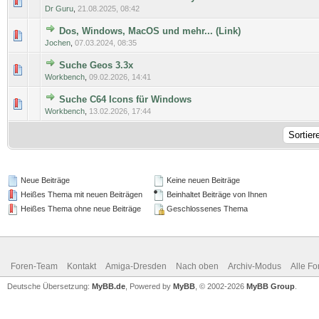
0 Bewertung(en) - 0 von 5 durchschnittlich
1
2
3
4
5
Dr Guru
,
21.08.2025, 08:42
Dos, Windows, MacOS und mehr... (Link)
0 Bewertung(en) - 0 von 5 durchschnittlich
1
2
3
4
5
Jochen
,
07.03.2024, 08:35
Suche Geos 3.3x
0 Bewertung(en) - 0 von 5 durchschnittlich
1
2
3
4
5
Workbench
,
09.02.2026, 14:41
Suche C64 Icons für Windows
0 Bewertung(en) - 0 von 5 durchschnittlich
1
2
3
4
5
Workbench
,
13.02.2026, 17:44
Neue Beiträge
Keine neuen Beiträge
Heißes Thema mit neuen Beiträgen
Beinhaltet Beiträge von Ihnen
Heißes Thema ohne neue Beiträge
Geschlossenes Thema
Foren-Team
Kontakt
Amiga-Dresden
Nach oben
Archiv-Modus
Alle Fo
Deutsche Übersetzung:
MyBB.de
, Powered by
MyBB
, © 2002-2026
MyBB Group
.