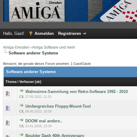
Hallo, Gast!
Anmelden
Registrieren
Amiga-Dresden
›
Amiga Software und mehr
Software anderer Systeme
Benutzer, die gerade dieses Forum ansehen: 1 Gast/Gäste
Software anderer Systeme
Thema
/
Verfasser
[
ab
]
Wahnsinns-Sammlung von Retro-Software 1992 - 2010
0 Bewertung(en) - 0 von 5 durchschnittlich
1
2
3
4
5
Cif
,
17.05.2022, 11:15
Umfangreiches Floppy-Mount-Tool
0 Bewertung(en) - 0 von 5 durchschnittlich
1
2
3
4
5
Cif
,
08.06.2022, 16:09
DOOM mal anders..
0 Bewertung(en) - 0 von 5 durchschnittlich
1
2
3
4
5
Cif
,
23.01.2025, 13:34
Boulder Dash 40th Anniversary