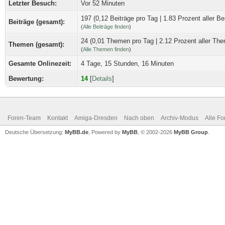
Letzter Besuch:
Vor 52 Minuten
197 (0,12 Beiträge pro Tag | 1.83 Prozent aller Be
Beiträge (gesamt):
(
Alle Beiträge finden
)
24 (0,01 Themen pro Tag | 2.12 Prozent aller Th
Themen (gesamt):
(
Alle Themen finden
)
Gesamte Onlinezeit:
4 Tage, 15 Stunden, 16 Minuten
Bewertung:
14
[
Details
]
Foren-Team
Kontakt
Amiga-Dresden
Nach oben
Archiv-Modus
Alle Fo
Deutsche Übersetzung:
MyBB.de
, Powered by
MyBB
, © 2002-2026
MyBB Group
.