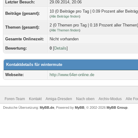
Letzter Besuch:
29.09.2014, 20:06
10 (0 Beiträge pro Tag | 0.09 Prozent aller Beiträg
Beiträge (gesamt):
(
Alle Beiträge finden
)
2 (0 Themen pro Tag | 0.18 Prozent aller Themen
Themen (gesamt):
(
Alle Themen finden
)
Gesamte Onlinezeit:
Nicht vorhanden
Bewertung:
0
[
Details
]
Kontaktdetails für wintermute
Webseite:
http://www.64er-online.de
Foren-Team
Kontakt
Amiga-Dresden
Nach oben
Archiv-Modus
Alle Fo
Deutsche Übersetzung:
MyBB.de
, Powered by
MyBB
, © 2002-2026
MyBB Group
.