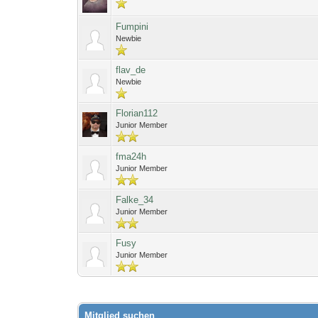
Fumpini
Newbie
flav_de
Newbie
Florian112
Junior Member
fma24h
Junior Member
Falke_34
Junior Member
Fusy
Junior Member
Mitglied suchen