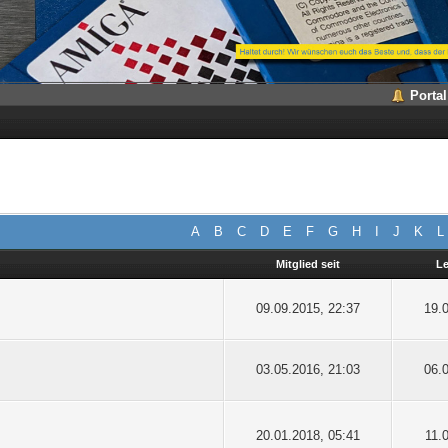
Portal
A
B
C
D
E
F
G
H
I
J
K
L
Mitglied seit
Le
09.09.2015, 22:37
19.
03.05.2016, 21:03
06.
20.01.2018, 05:41
11.