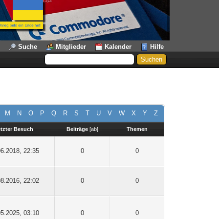
Suche
Mitglieder
Kalender
Hilfe
M
N
O
P
Q
R
S
T
U
V
W
X
Y
Z
tzter Besuch
Beiträge
[
ab
]
Themen
06.2018, 22:35
0
0
08.2016, 22:02
0
0
05.2025, 03:10
0
0