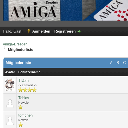
Hallo, Gast!
Anmelden
Registrieren
Amiga-Dresden
Mitgliederliste
Mitgliederliste
A
B
C
Avatar
Benutzername
T!t@n
-> zensiert <-
Tobias
Newbie
tomchen
Newbie