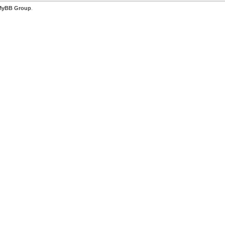
MyBB Group
.