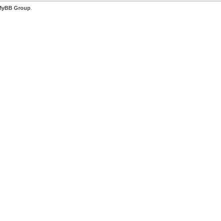
MyBB Group
.